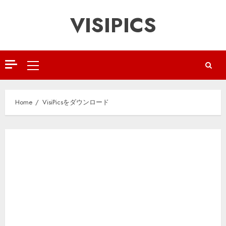
Skip
VISIPICS
to
content
Primary
Menu
Home
VisiPicsをダウンロード