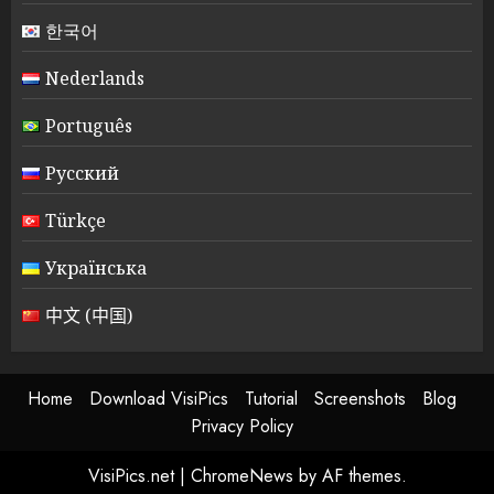
한국어
Nederlands
Português
Русский
Türkçe
Українська
中文 (中国)
Home
Download VisiPics
Tutorial
Screenshots
Blog
Privacy Policy
VisiPics.net
|
ChromeNews
by AF themes.