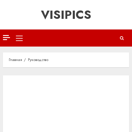
Перейти
VISIPICS
к
содержимому
Основное
меню
Главная
Руководство